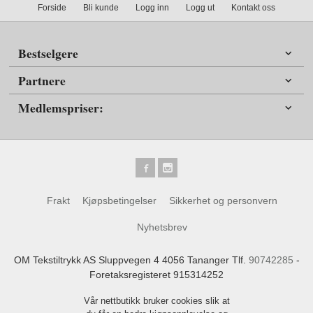
Forside
Bli kunde
Logg inn
Logg ut
Kontakt oss
Bestselgere
Partnere
Medlemspriser:
Frakt
Kjøpsbetingelser
Sikkerhet og personvern
Nyhetsbrev
OM Tekstiltrykk AS Sluppvegen 4 4056 Tananger Tlf.
90742285
-
Foretaksregisteret 915314252
Vår nettbutikk bruker cookies slik at