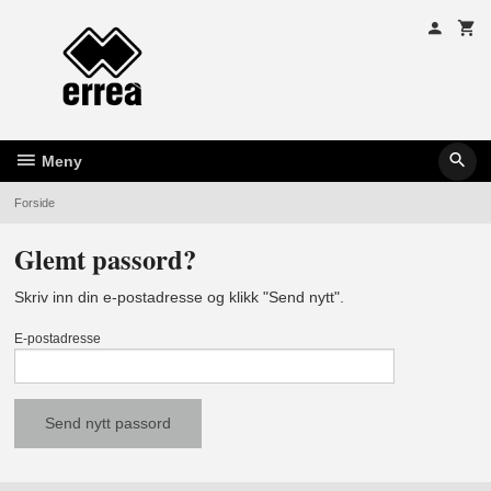
Gå
til
innholdet
Meny
Forside
Glemt passord?
Skriv inn din e-postadresse og klikk "Send nytt".
E-postadresse