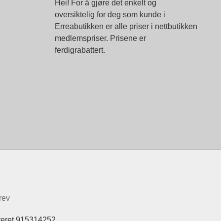
Hei! For å gjøre det enkelt og
oversiktelig for deg som kunde i
Erreabutikken er alle priser i nettbutikken
medlemspriser. Prisene er
ferdigrabattert.
rev
teret 915314252