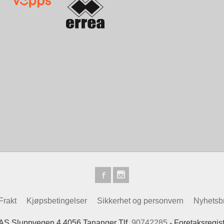
Frakt
Kjøpsbetingelser
Sikkerhet og personvern
Nyhetsb
 AS Sluppvegen 4 4056 Tananger Tlf.
90742285
- Foretaksregis