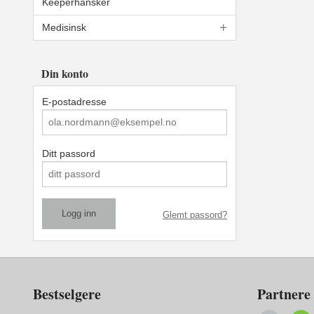
Keeperhansker
Medisinsk
Din konto
E-postadresse
Ditt passord
Glemt passord?
Bestselgere
Partnere