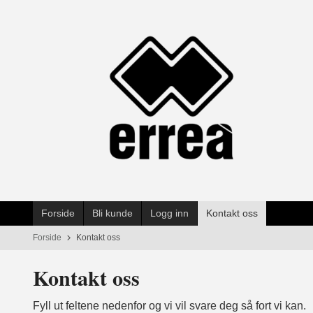
Gå
til
innholdet
Forside
Bli kunde
Logg inn
Kontakt oss
Forside
Kontakt oss
Kontakt oss
Fyll ut feltene nedenfor og vi vil svare deg så fort vi kan.