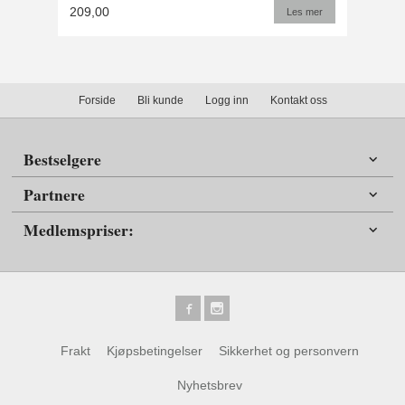
209,00
Les mer
Forside
Bli kunde
Logg inn
Kontakt oss
Bestselgere
Partnere
Medlemspriser:
Frakt
Kjøpsbetingelser
Sikkerhet og personvern
Nyhetsbrev