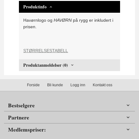
Produktinfo
Havørnlogo og
HAVØRN
på rygg er inkludert i
prisen.
STØRRELSESTABELL
Produktanmeldelser (0)
Forside
Bli kunde
Logg inn
Kontakt oss
Bestselgere
Partnere
Medlemspriser: