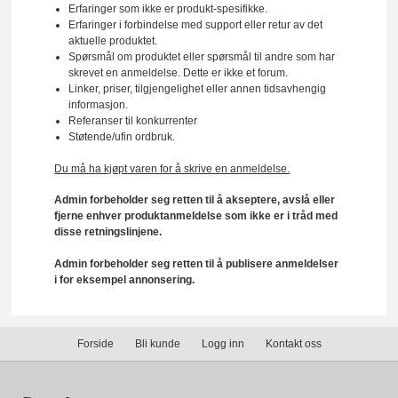
Erfaringer som ikke er produkt-spesifikke.
Erfaringer i forbindelse med support eller retur av det
aktuelle produktet.
Spørsmål om produktet eller spørsmål til andre som har
skrevet en anmeldelse. Dette er ikke et forum.
Linker, priser, tilgjengelighet eller annen tidsavhengig
informasjon.
Referanser til konkurrenter
Støtende/ufin ordbruk.
Du må ha kjøpt varen for å skrive en anmeldelse.
Admin forbeholder seg retten til å akseptere, avslå eller
fjerne enhver produktanmeldelse som ikke er i tråd med
disse retningslinjene.
Admin forbeholder seg retten til å publisere anmeldelser
i for eksempel annonsering.
Forside
Bli kunde
Logg inn
Kontakt oss