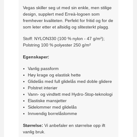
Vegas skiller seg ut med sin enkle, men stilige
design, supplert med Erreà-logoen som
fremhever kvaliteten. Perfekt for fritid og for de
som leter etter et allsidig og slitesterkt plagg.
Stoff: NYLON330 (100 % nylon - 47 g/m²);
Polstring 100 % polyester 250 g/m²
Egenskaper:
Vanlig passform
Høy krage og elastisk hette
Glidelås med full glidelås med doble glidere
Polstret interiør
Vann- og vindtett med Hydro-Stop-teknologi
Elastiske mansjetter
Sidelommer med glidelås
Innvendig borrelåslomme
Størrelse:
Vi anbefaler en størrelse opp ift
vanlig bruk.